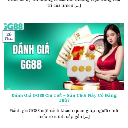
trí của nhiều [...]
26
Th11
Đánh Giá GG88 Chi Tiết – Sân Chơi Này Có Đáng
Thử?
Đánh giá GG88 một cách khách quan giúp người chơi
hiểu rõ mình sắp gắn [...]