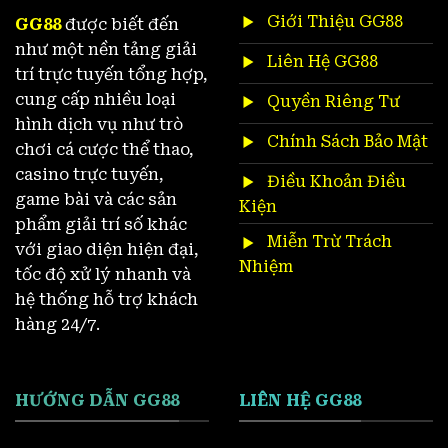
Giới Thiệu GG88
GG88
được biết đến
như một nền tảng giải
Liên Hệ GG88
trí trực tuyến tổng hợp,
cung cấp nhiều loại
Quyền Riêng Tư
hình dịch vụ như trò
Chính Sách Bảo Mật
chơi cá cược thể thao,
casino trực tuyến,
Điều Khoản Điều
game bài và các sản
Kiện
phẩm giải trí số khác
Miễn Trừ Trách
với giao diện hiện đại,
Nhiệm
tốc độ xử lý nhanh và
hệ thống hỗ trợ khách
hàng 24/7.
HƯỚNG DẪN GG88
LIÊN HỆ GG88