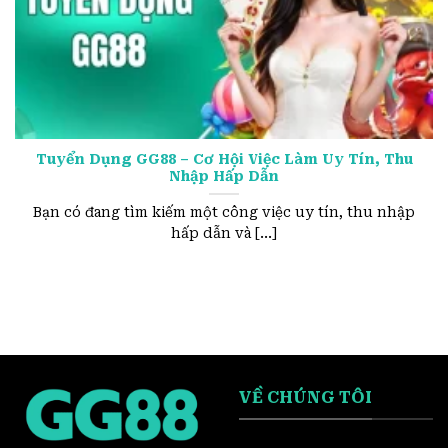
Tuyển Dụng GG88 – Cơ Hội Việc Làm Uy Tín, Thu
Nhập Hấp Dẫn
Bạn có đang tìm kiếm một công việc uy tín, thu nhập
hấp dẫn và [...]
VỀ CHÚNG TÔI