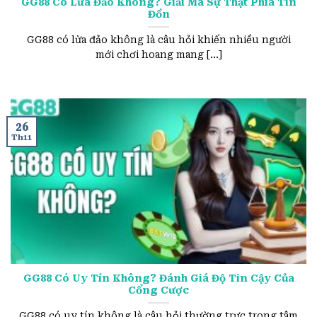
GG88 Có Lừa Đảo Không? Giải Mã Sự Thật Phía Tin
Đồn
GG88 có lừa đảo không là câu hỏi khiến nhiều người
mới chơi hoang mang [...]
26
Th11
GG88 Có Uy Tín Không? Đánh Giá Độ Tin Cậy Của
Cổng Cược
GG88 có uy tín không là câu hỏi thường trực trong tâm