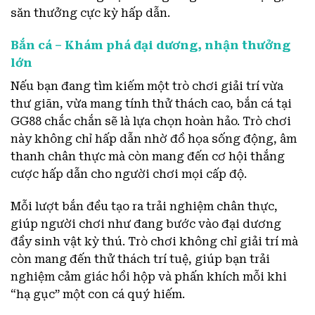
săn thưởng cực kỳ hấp dẫn.
Bắn cá – Khám phá đại dương, nhận thưởng
lớn
Nếu bạn đang tìm kiếm một trò chơi giải trí vừa
thư giãn, vừa mang tính thử thách cao, bắn cá tại
GG88 chắc chắn sẽ là lựa chọn hoàn hảo. Trò chơi
này không chỉ hấp dẫn nhờ đồ họa sống động, âm
thanh chân thực mà còn mang đến cơ hội thắng
cược hấp dẫn cho người chơi mọi cấp độ.
Mỗi lượt bắn đều tạo ra trải nghiệm chân thực,
giúp người chơi như đang bước vào đại dương
đầy sinh vật kỳ thú. Trò chơi không chỉ giải trí mà
còn mang đến thử thách trí tuệ, giúp bạn trải
nghiệm cảm giác hồi hộp và phấn khích mỗi khi
“hạ gục” một con cá quý hiếm.