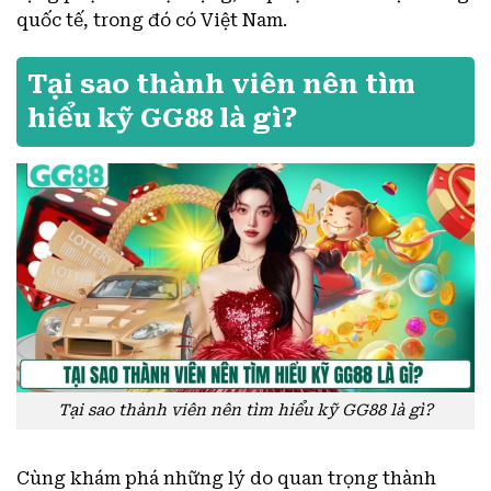
quốc tế, trong đó có Việt Nam.
Tại sao thành viên nên tìm
hiểu kỹ GG88 là gì?
Tại sao thành viên nên tìm hiểu kỹ GG88 là gì?
Cùng khám phá những lý do quan trọng thành