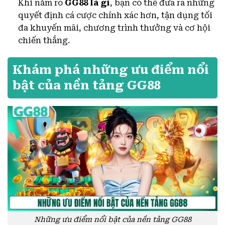
Khi nắm rõ
GG88 là gì
, bạn có thể đưa ra những
quyết định cá cược chính xác hơn, tận dụng tối
đa khuyến mãi, chương trình thưởng và cơ hội
chiến thắng.
Khám phá những ưu điểm nổi
bật của nền tảng GG88
Những ưu điểm nổi bật của nền tảng GG88