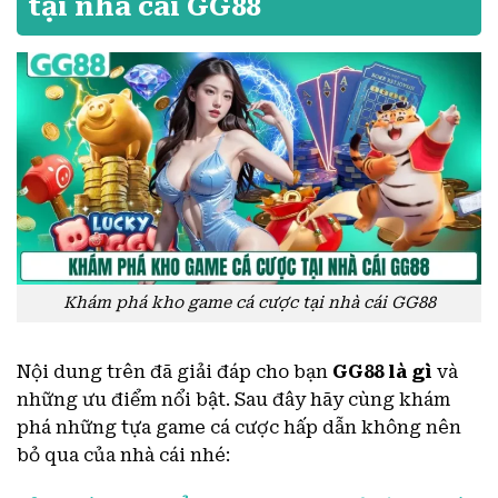
tại nhà cái GG88
Khám phá kho game cá cược tại nhà cái GG88
Nội dung trên đã giải đáp cho bạn
GG88 là gì
và
những ưu điểm nổi bật. Sau đây hãy cùng khám
phá những tựa game cá cược hấp dẫn không nên
bỏ qua của nhà cái nhé: