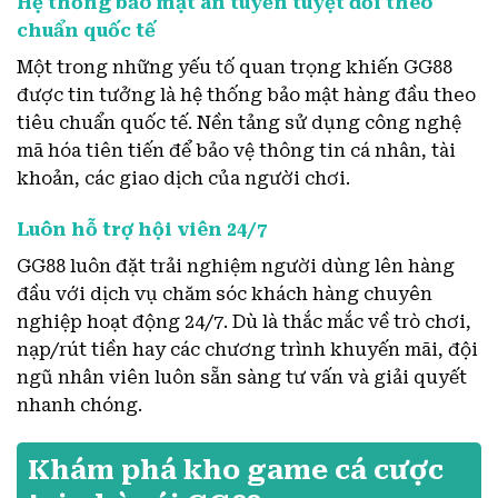
Hệ thống bảo mật an tuyền tuyệt đối theo
chuẩn quốc tế
Một trong những yếu tố quan trọng khiến GG88
được tin tưởng là hệ thống bảo mật hàng đầu theo
tiêu chuẩn quốc tế. Nền tảng sử dụng công nghệ
mã hóa tiên tiến để bảo vệ thông tin cá nhân, tài
khoản, các giao dịch của người chơi.
Luôn hỗ trợ hội viên 24/7
GG88 luôn đặt trải nghiệm người dùng lên hàng
đầu với dịch vụ chăm sóc khách hàng chuyên
nghiệp hoạt động 24/7. Dù là thắc mắc về trò chơi,
nạp/rút tiền hay các chương trình khuyến mãi, đội
ngũ nhân viên luôn sẵn sàng tư vấn và giải quyết
nhanh chóng.
Khám phá kho game cá cược