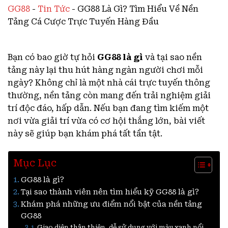
GG88
-
Tin Tức
-
GG88 Là Gì? Tìm Hiểu Về Nền
Tảng Cá Cược Trực Tuyến Hàng Đầu
Bạn có bao giờ tự hỏi
GG88 là gì
và tại sao nền
tảng này lại thu hút hàng ngàn người chơi mỗi
ngày? Không chỉ là một nhà cái trực tuyến thông
thường, nền tảng còn mang đến trải nghiệm giải
trí độc đáo, hấp dẫn. Nếu bạn đang tìm kiếm một
nơi vừa giải trí vừa có cơ hội thắng lớn, bài viết
này sẽ giúp bạn khám phá tất tần tật.
Mục Lục
GG88 là gì?
Tại sao thành viên nên tìm hiểu kỹ GG88 là gì?
Khám phá những ưu điểm nổi bật của nền tảng
GG88
Giao diện thân thiện, dễ sử dụng với màu xanh nổi