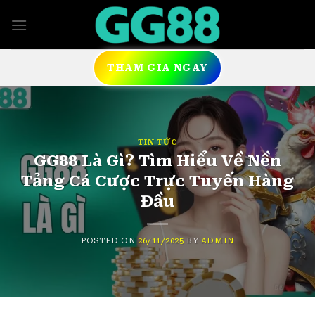
Skip
to
content
THAM GIA NGAY
TIN TỨC
GG88 Là Gì? Tìm Hiểu Về Nền
Tảng Cá Cược Trực Tuyến Hàng
Đầu
POSTED ON
26/11/2025
BY
ADMIN