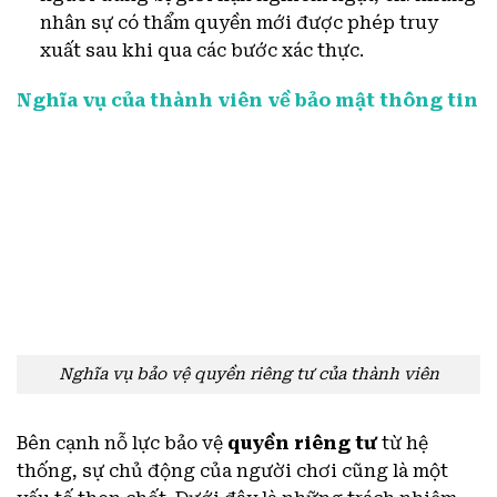
nhân sự có thẩm quyền mới được phép truy
xuất sau khi qua các bước xác thực.
Nghĩa vụ của thành viên về bảo mật thông tin
Nghĩa vụ bảo vệ quyền riêng tư của thành viên
Bên cạnh nỗ lực bảo vệ
quyền riêng tư
từ hệ
thống, sự chủ động của người chơi cũng là một