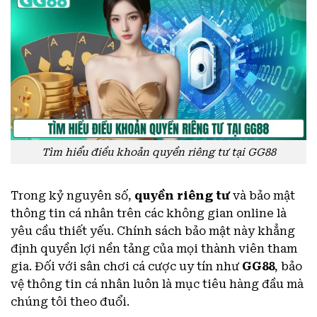
Tìm hiểu điều khoản quyền riêng tư tại GG88
Trong kỷ nguyên số,
quyền riêng tư
và bảo mật
thông tin cá nhân trên các không gian online là
yêu cầu thiết yếu. Chính sách bảo mật này khẳng
định quyền lợi nền tảng của mọi thành viên tham
gia. Đối với sân chơi cá cược uy tín như
GG88
, bảo
vệ thông tin cá nhân luôn là mục tiêu hàng đầu mà
chúng tôi theo đuổi.