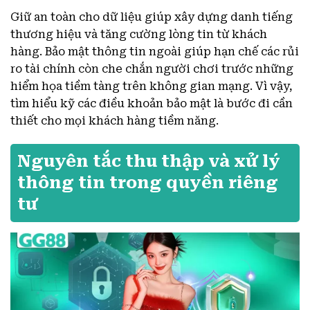
Giữ an toàn cho dữ liệu giúp xây dựng danh tiếng
thương hiệu và tăng cường lòng tin từ khách
hàng. Bảo mật thông tin ngoài giúp hạn chế các rủi
ro tài chính còn che chắn người chơi trước những
hiểm họa tiềm tàng trên không gian mạng. Vì vậy,
tìm hiểu kỹ các điều khoản bảo mật là bước đi cần
thiết cho mọi khách hàng tiềm năng.
Nguyên tắc thu thập và xử lý
thông tin trong quyền riêng
tư