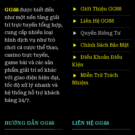
Giới Thiệu GG88
GG88
được biết đến
như một nền tảng giải
Liên Hệ GG88
trí trực tuyến tổng hợp,
cung cấp nhiều loại
Quyền Riêng Tư
hình dịch vụ như trò
Chính Sách Bảo Mật
chơi cá cược thể thao,
casino trực tuyến,
Điều Khoản Điều
game bài và các sản
Kiện
phẩm giải trí số khác
Miễn Trừ Trách
với giao diện hiện đại,
Nhiệm
tốc độ xử lý nhanh và
hệ thống hỗ trợ khách
hàng 24/7.
HƯỚNG DẪN GG88
LIÊN HỆ GG88