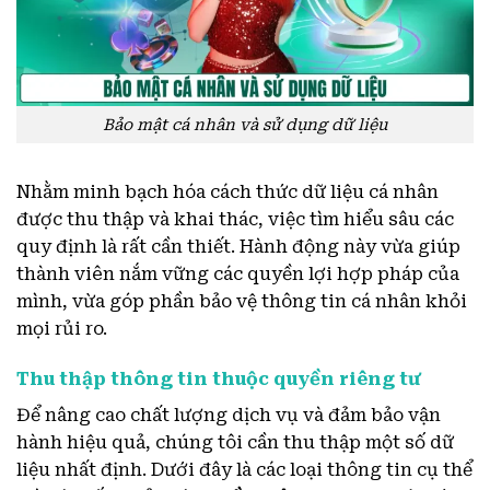
Bảo mật cá nhân và sử dụng dữ liệu
Nhằm minh bạch hóa cách thức dữ liệu cá nhân
được thu thập và khai thác, việc tìm hiểu sâu các
quy định là rất cần thiết. Hành động này vừa giúp
thành viên nắm vững các quyền lợi hợp pháp của
mình, vừa góp phần bảo vệ thông tin cá nhân khỏi
mọi rủi ro.
Thu thập thông tin thuộc quyền riêng tư
Để nâng cao chất lượng dịch vụ và đảm bảo vận
hành hiệu quả, chúng tôi cần thu thập một số dữ
liệu nhất định. Dưới đây là các loại thông tin cụ thể