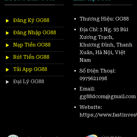
Thương Hiệu: GG88
Đăng Ký GG88
Địa Chỉ:
3 Ng. 93 Bùi
Đăng Nhập GG88
Xương Trạch,
Khương Đình, Thanh
Nạp Tiền GG88
Xuân, Hà Nội, Việt
Rút Tiền GG88
Nam
Tải App GG88
Số Điện Thoại:
0979621098
Đại Lý GG88
Email:
gg88dcom@gmail.com
Website:
https://www.fastinvest