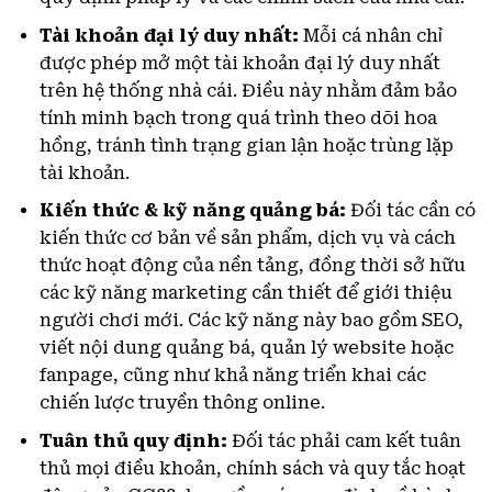
Tài khoản đại lý duy nhất:
Mỗi cá nhân chỉ
được phép mở một tài khoản đại lý duy nhất
trên hệ thống nhà cái. Điều này nhằm đảm bảo
tính minh bạch trong quá trình theo dõi hoa
hồng, tránh tình trạng gian lận hoặc trùng lặp
tài khoản.
Kiến thức & kỹ năng quảng bá:
Đối tác cần có
kiến thức cơ bản về sản phẩm, dịch vụ và cách
thức hoạt động của nền tảng, đồng thời sở hữu
các kỹ năng marketing cần thiết để giới thiệu
người chơi mới. Các kỹ năng này bao gồm SEO,
viết nội dung quảng bá, quản lý website hoặc
fanpage, cũng như khả năng triển khai các
chiến lược truyền thông online.
Tuân thủ quy định:
Đối tác phải cam kết tuân
thủ mọi điều khoản, chính sách và quy tắc hoạt