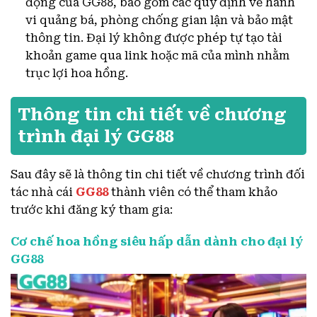
động của GG88, bao gồm các quy định về hành
vi quảng bá, phòng chống gian lận và bảo mật
thông tin. Đại lý không được phép tự tạo tài
khoản game qua link hoặc mã của mình nhằm
trục lợi hoa hồng.
Thông tin chi tiết về chương
trình đại lý GG88
Sau đây sẽ là thông tin chi tiết về chương trình đối
tác nhà cái
GG88
thành viên có thể tham khảo
trước khi đăng ký tham gia:
Cơ chế hoa hồng siêu hấp dẫn dành cho đại lý
GG88